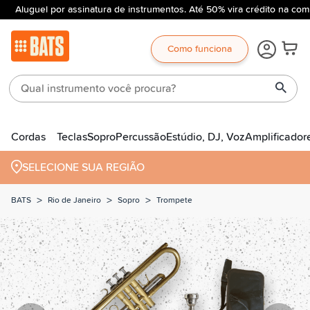
Aluguel por assinatura de instrumentos. Até 50% vira crédito na comp
Como funciona
Cordas
Teclas
Sopro
Percussão
Estúdio, DJ, Voz
Amplificador
SELECIONE SUA REGIÃO
>
>
>
BATS
Rio de Janeiro
Sopro
Trompete