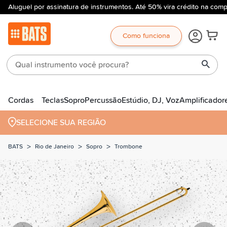
Aluguel por assinatura de instrumentos. Até 50% vira crédito na comp
Como funciona
Cordas
Teclas
Sopro
Percussão
Estúdio, DJ, Voz
Amplificador
SELECIONE SUA REGIÃO
>
>
>
BATS
Rio de Janeiro
Sopro
Trombone