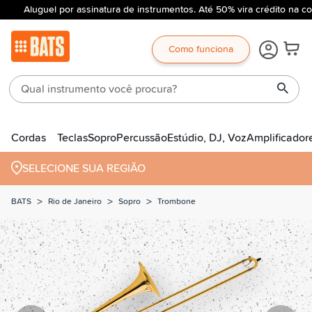
Aluguel por assinatura de instrumentos. Até 50% vira crédito na co
Como funciona
Cordas
Teclas
Sopro
Percussão
Estúdio, DJ, Voz
Amplificador
SELECIONE SUA REGIÃO
>
>
>
BATS
Rio de Janeiro
Sopro
Trombone