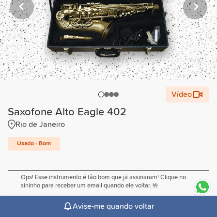
Vídeo
Saxofone Alto Eagle 402
Rio de Janeiro
Usado - Bom
Ops! Esse instrumento é tão bom que já assinaram! Clique no
sininho para receber um email quando ele voltar. 🤟
Avise-me quando voltar