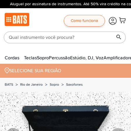
Aluguel por assinatura de instrumentos. Até 50% vira crédito na co
Como funciona
Cordas
Teclas
Sopro
Percussão
Estúdio, DJ, Voz
Amplificador
SELECIONE SUA REGIÃO
>
>
>
BATS
Rio de Janeiro
Sopro
Saxofones