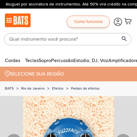
Aluguel por assinatura de instrumentos. Até 50% vira crédito na comp
Como funciona
Cordas
Teclas
Sopro
Percussão
Estúdio, DJ, Voz
Amplificador
SELECIONE SUA REGIÃO
>
>
>
BATS
Rio de Janeiro
Efeitos
Pedais de efeitos