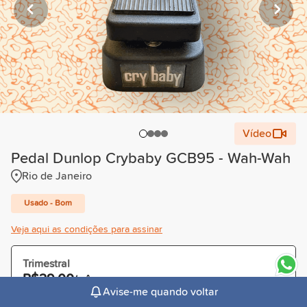
Vídeo
Pedal Dunlop Crybaby GCB95 - Wah-Wah
Rio de Janeiro
Usado - Bom
Veja aqui as condições para assinar
Trimestral
R$29,00
/mês
Avise-me quando voltar
Cobrado R$87,00 à vista ou parcelado