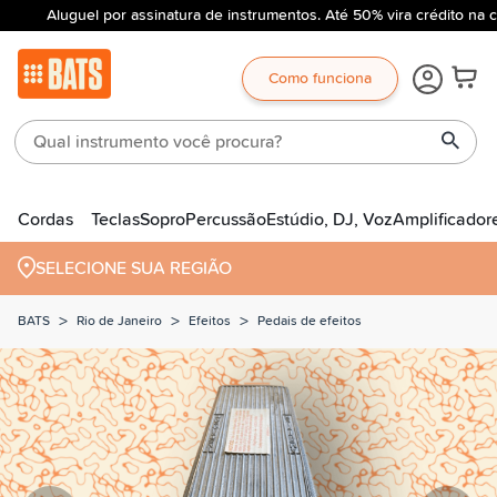
Aluguel por assinatura de instrumentos. Até 50% vira crédito na c
Como funciona
Cordas
Teclas
Sopro
Percussão
Estúdio, DJ, Voz
Amplificador
SELECIONE SUA REGIÃO
>
>
>
BATS
Rio de Janeiro
Efeitos
Pedais de efeitos