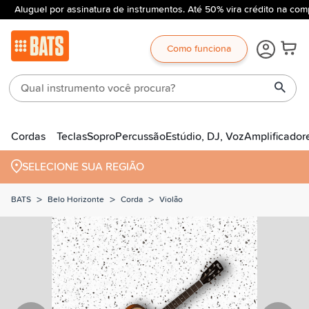
Aluguel por assinatura de instrumentos. Até 50% vira crédito na comp
Como funciona
Cordas
Teclas
Sopro
Percussão
Estúdio, DJ, Voz
Amplificador
SELECIONE SUA REGIÃO
>
>
>
BATS
Belo Horizonte
Corda
Violão