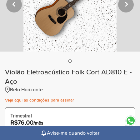
Violão Eletroacústico Folk Cort AD810 E -
Aço
Belo Horizonte
Veja aqui as condições para assinar
Trimestral
R$76,00
/mês
Cobrado R$228,00 à vista ou parcelado
Avise-me quando voltar