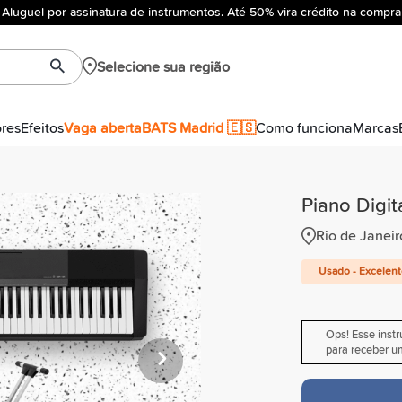
Aluguel por assinatura de instrumentos. Até 50% vira crédito na compra
Selecione sua região
ores
Efeitos
Vaga aberta
BATS Madrid 🇪🇸
Como funciona
Marcas
Piano Digit
Rio de Janeir
Usado - Excelen
Ops! Esse inst
para receber um