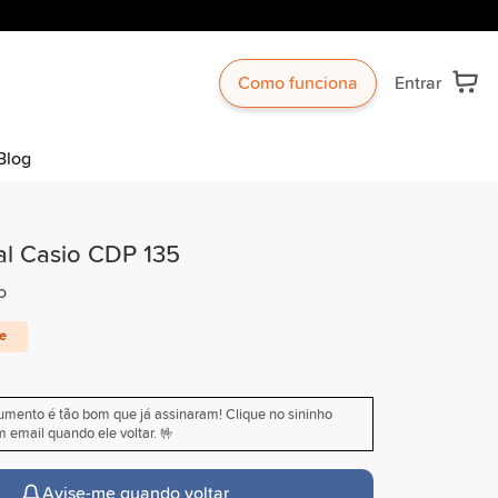
Como funciona
Entrar
Blog
al Casio CDP 135
o
te
rumento é tão bom que já assinaram! Clique no sininho
 email quando ele voltar. 🤟
Avise-me quando voltar