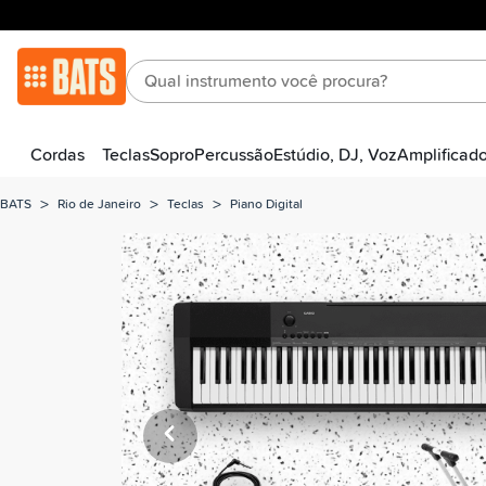
Cordas
Teclas
Sopro
Percussão
Estúdio, DJ, Voz
Amplificad
>
>
>
BATS
Rio de Janeiro
Teclas
Piano Digital