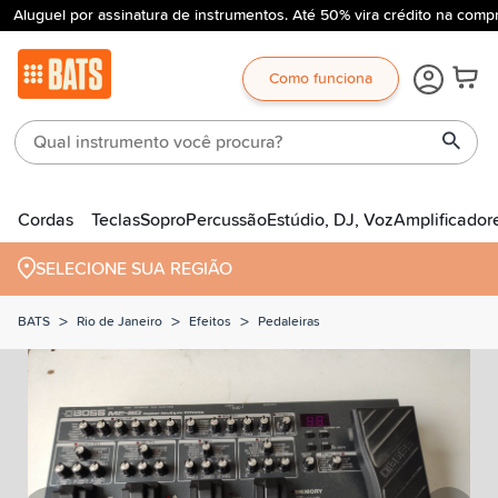
Aluguel por assinatura de instrumentos. Até 50% vira crédito na compr
Como funciona
Cordas
Teclas
Sopro
Percussão
Estúdio, DJ, Voz
Amplificador
SELECIONE SUA REGIÃO
>
>
>
BATS
Rio de Janeiro
Efeitos
Pedaleiras