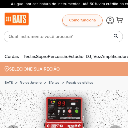
Aluguel por assinatura de instrumentos. Até 50% vira crédito na c
Como funciona
Cordas
Teclas
Sopro
Percussão
Estúdio, DJ, Voz
Amplificador
SELECIONE SUA REGIÃO
>
>
>
BATS
Rio de Janeiro
Efeitos
Pedais de efeitos