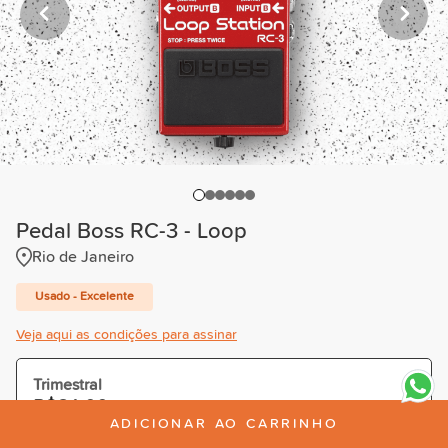
Pedal Boss RC-3 - Loop
Rio de Janeiro
Usado - Excelente
Veja aqui as condições para assinar
Trimestral
R$84,00
/mês
ADICIONAR AO CARRINHO
Cobrado R$252,00 à vista ou parcelado