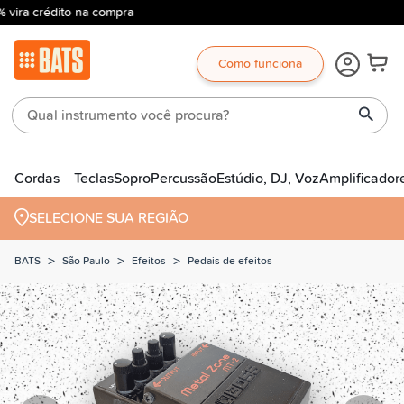
 vira crédito na compra
Como funciona
Cordas
Teclas
Sopro
Percussão
Estúdio, DJ, Voz
Amplificador
SELECIONE SUA REGIÃO
>
>
>
BATS
São Paulo
Efeitos
Pedais de efeitos