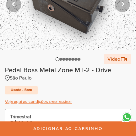
Vídeo
Pedal Boss Metal Zone MT-2 - Drive
São Paulo
Usado - Bom
Veja aqui as condições para assinar
Trimestral
R$42,00
/mês
ADICIONAR AO CARRINHO
Cobrado R$126,00 à vista ou parcelado