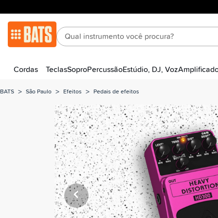
Cordas
Teclas
Sopro
Percussão
Estúdio, DJ, Voz
Amplificad
>
>
>
BATS
São Paulo
Efeitos
Pedais de efeitos