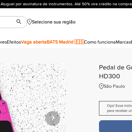
Aluguel por assinatura de instrumentos. Até 50% vira crédito na compra
Selecione sua região
ores
Efeitos
Vaga aberta
BATS Madrid 🇪🇸
Como funciona
Marcas
Pedal de Gu
HD300
São Paulo
Ops! Esse inst
para receber um