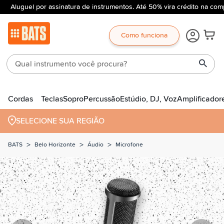
Aluguel por assinatura de instrumentos. Até 50% vira crédito na comp
Como funciona
Cordas
Teclas
Sopro
Percussão
Estúdio, DJ, Voz
Amplificador
SELECIONE SUA REGIÃO
>
>
>
BATS
Belo Horizonte
Áudio
Microfone