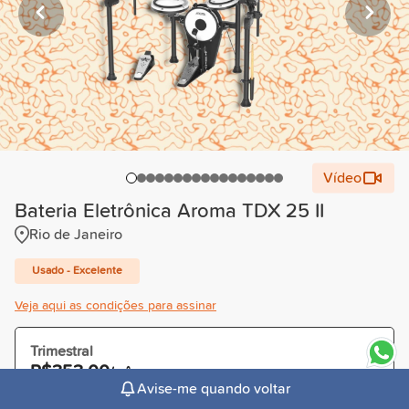
Vídeo
Bateria Eletrônica Aroma TDX 25 II
Rio de Janeiro
Usado - Excelente
Veja aqui as condições para assinar
Trimestral
R$353,00
/mês
Avise-me quando voltar
Cobrado R$1.059,00 à vista ou parcelado