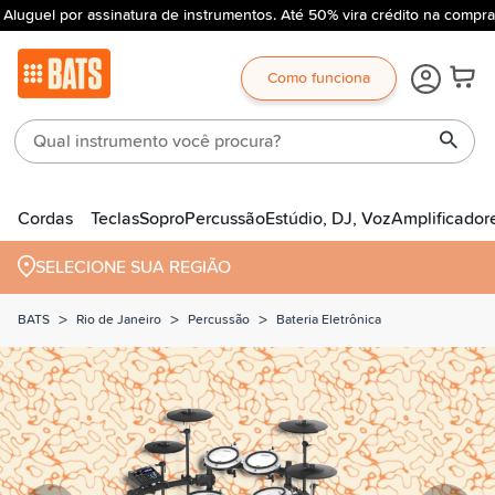
Aluguel por assinatura de instrumentos. Até 50% vira crédito na compra
Como funciona
Cordas
Teclas
Sopro
Percussão
Estúdio, DJ, Voz
Amplificador
SELECIONE SUA REGIÃO
>
>
>
BATS
Rio de Janeiro
Percussão
Bateria Eletrônica