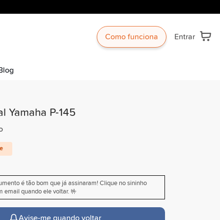
Como funciona
Entrar
Blog
tal Yamaha P-145
o
te
rumento é tão bom que já assinaram! Clique no sininho
 email quando ele voltar. 🤟
Avise-me quando voltar