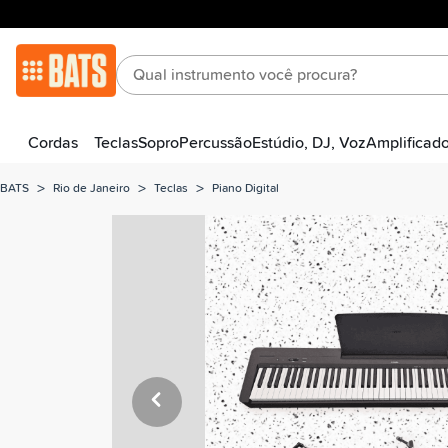
Cordas
Teclas
Sopro
Percussão
Estúdio, DJ, Voz
Amplificad
>
>
>
BATS
Rio de Janeiro
Teclas
Piano Digital