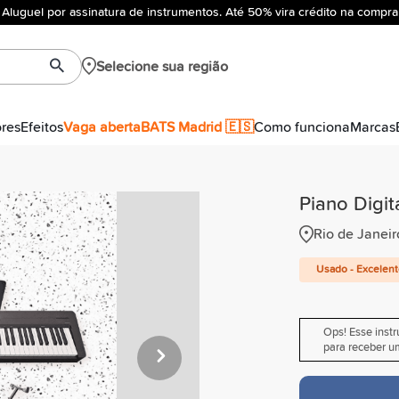
Aluguel por assinatura de instrumentos. Até 50% vira crédito na compra
Selecione sua região
ores
Efeitos
Vaga aberta
BATS Madrid 🇪🇸
Como funciona
Marcas
Piano Digi
Rio de Janeir
Usado - Excelen
Ops! Esse inst
para receber um