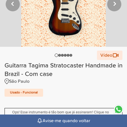
Vídeo
Guitarra Tagima Stratocaster Handmade in
Brazil - Com case
São Paulo
Usado - Funcional
Ops! Esse instrumento é tão bom que já assinaram! Clique no
sininho para receber um email quando ele voltar. 🤟
Avise-me quando voltar