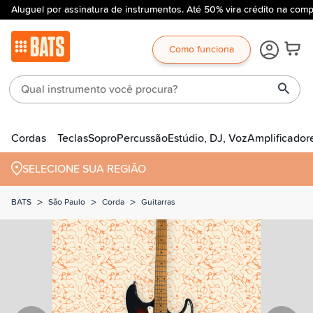
Aluguel por assinatura de instrumentos. Até 50% vira crédito na comp
Como funciona
Cordas
Teclas
Sopro
Percussão
Estúdio, DJ, Voz
Amplificador
SELECIONE SUA REGIÃO
>
>
>
BATS
São Paulo
Corda
Guitarras