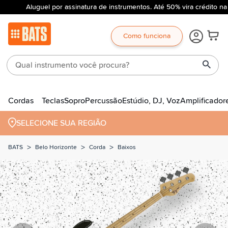
Aluguel por assinatura de instrumentos. Até 50% vira crédito na
Como funciona
Cordas
Teclas
Sopro
Percussão
Estúdio, DJ, Voz
Amplificador
SELECIONE SUA REGIÃO
>
>
>
BATS
Belo Horizonte
Corda
Baixos