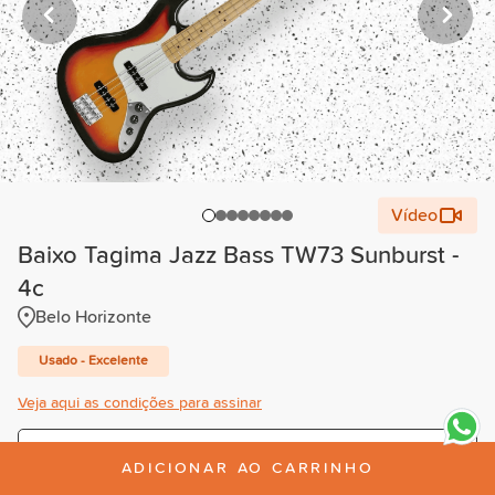
Vídeo
Baixo Tagima Jazz Bass TW73 Sunburst -
4c
Belo Horizonte
Usado - Excelente
Veja aqui as condições para assinar
Trimestral
ADICIONAR AO CARRINHO
R$80,00
/mês