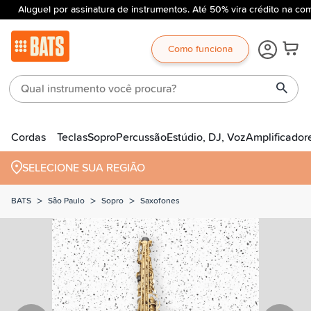
Aluguel por assinatura de instrumentos. Até 50% vira crédito na com
Como funciona
Cordas
Teclas
Sopro
Percussão
Estúdio, DJ, Voz
Amplificador
SELECIONE SUA REGIÃO
>
>
>
BATS
São Paulo
Sopro
Saxofones