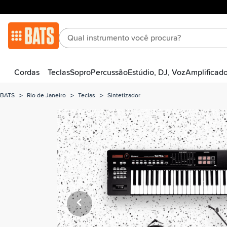
Cordas
Teclas
Sopro
Percussão
Estúdio, DJ, Voz
Amplificad
>
>
>
BATS
Rio de Janeiro
Teclas
Sintetizador