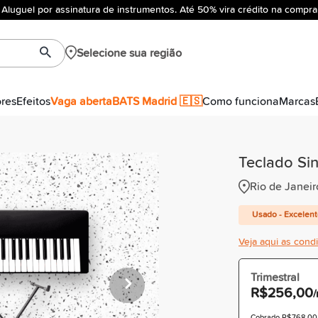
Aluguel por assinatura de instrumentos. Até 50% vira crédito na compra
Selecione sua região
ores
Efeitos
Vaga aberta
BATS Madrid 🇪🇸
Como funciona
Marcas
Teclado Si
Rio de Janeir
Usado - Excelen
Veja aqui as cond
Trimestral
R$256,00
Cobrado R$768,00 à