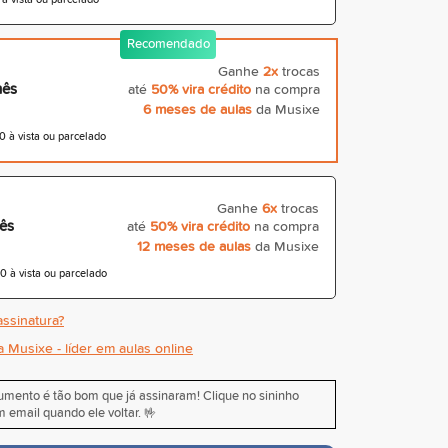
Recomendado
Ganhe
2x
trocas
mês
até
50% vira crédito
na compra
6 meses de aulas
da Musixe
 à vista ou parcelado
Ganhe
6x
trocas
ês
até
50% vira crédito
na compra
12 meses de aulas
da Musixe
 à vista ou parcelado
ssinatura?
a Musixe - líder em aulas online
rumento é tão bom que já assinaram! Clique no sininho
 email quando ele voltar. 🤟