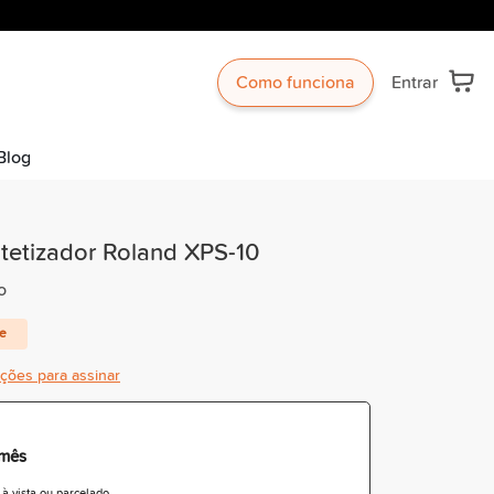
Como funciona
Entrar
Blog
ntetizador Roland XPS-10
o
te
ições para assinar
/mês
 vista ou parcelado