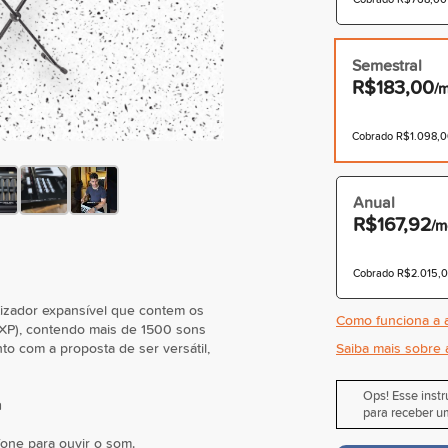
Semestral
R$183,00
/
Cobrado R$1.098,00
Anual
R$167,92
/m
Cobrado R$2.015,00
tizador expansível que contem os
Como funciona a a
XP), contendo mais de 1500 sons
 com a proposta de ser versátil,
Saiba mais sobre 
Ops! Esse inst
m
para receber um
fone para ouvir o som.