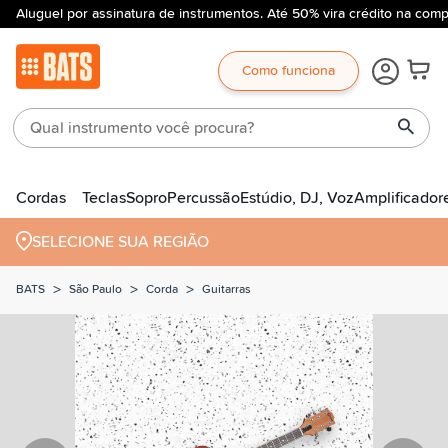
Aluguel por assinatura de instrumentos. Até 50% vira crédito na comp
Como funciona
Cordas
Teclas
Sopro
Percussão
Estúdio, DJ, Voz
Amplificador
SELECIONE SUA REGIÃO
>
>
>
BATS
São Paulo
Corda
Guitarras