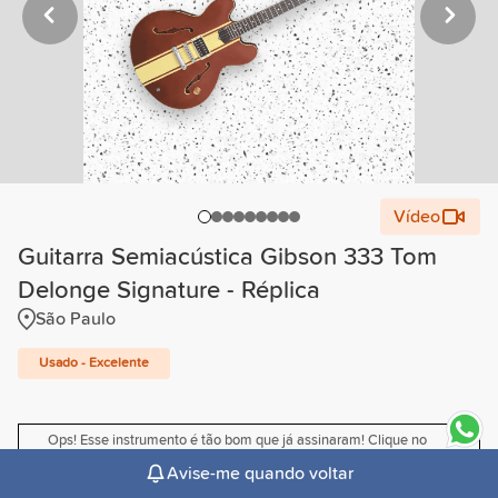
Vídeo
Guitarra Semiacústica Gibson 333 Tom
Delonge Signature - Réplica
São Paulo
Usado - Excelente
Ops! Esse instrumento é tão bom que já assinaram! Clique no
sininho para receber um email quando ele voltar. 🤟
Avise-me quando voltar