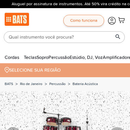
Aluguel por assinatura de instrumentos. Até 50% vira crédito na c
Como funciona
Cordas
Teclas
Sopro
Percussão
Estúdio, DJ, Voz
Amplificador
SELECIONE SUA REGIÃO
>
>
>
BATS
Rio de Janeiro
Percussão
Bateria Acústica