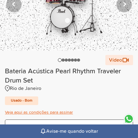
Vídeo
Bateria Acústica Pearl Rhythm Traveler
Drum Set
Rio de Janeiro
Usado - Bom
Veja aqui as condições para assinar
Trimestral
Avise-me quando voltar
R$244,00
/mês