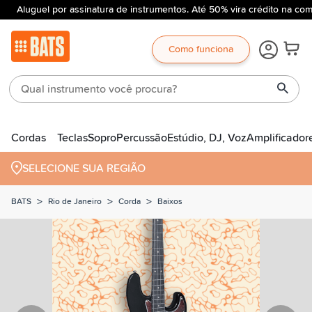
Aluguel por assinatura de instrumentos. Até 50% vira crédito na com
Como funciona
Cordas
Teclas
Sopro
Percussão
Estúdio, DJ, Voz
Amplificador
SELECIONE SUA REGIÃO
>
>
>
BATS
Rio de Janeiro
Corda
Baixos