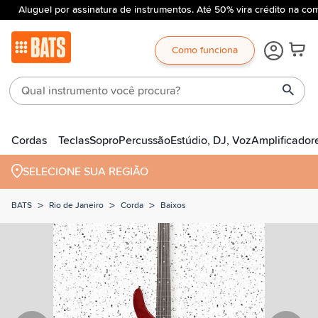
Aluguel por assinatura de instrumentos. Até 50% vira crédito na com
Como funciona
Cordas
Teclas
Sopro
Percussão
Estúdio, DJ, Voz
Amplificador
SELECIONE SUA REGIÃO
>
>
>
BATS
Rio de Janeiro
Corda
Baixos