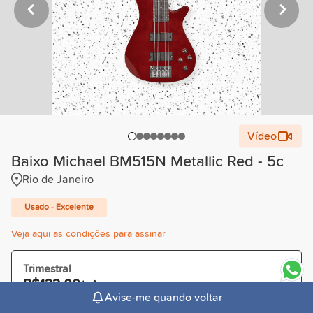
Vídeo
Baixo Michael BM515N Metallic Red - 5c
Rio de Janeiro
Usado - Excelente
Veja aqui as condições para assinar
Trimestral
R$122,00
/mês
Avise-me quando voltar
Cobrado R$366,00 à vista ou parcelado