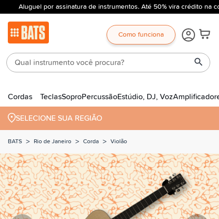
Aluguel por assinatura de instrumentos. Até 50% vira crédito na c
Como funciona
Cordas
Teclas
Sopro
Percussão
Estúdio, DJ, Voz
Amplificador
SELECIONE SUA REGIÃO
>
>
>
BATS
Rio de Janeiro
Corda
Violão