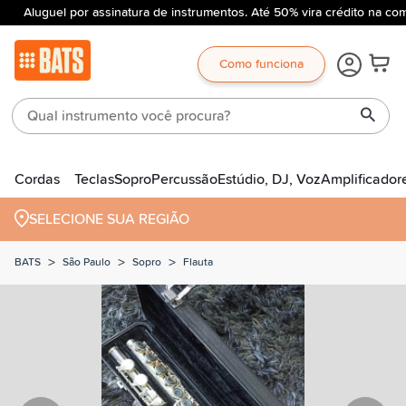
Aluguel por assinatura de instrumentos. Até 50% vira crédito na com
Como funciona
Cordas
Teclas
Sopro
Percussão
Estúdio, DJ, Voz
Amplificador
SELECIONE SUA REGIÃO
>
>
>
BATS
São Paulo
Sopro
Flauta